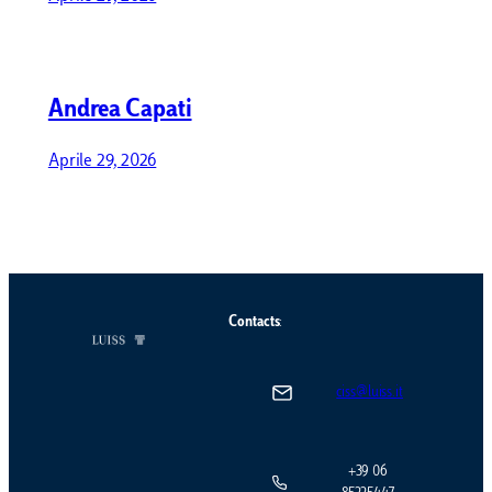
Andrea Capati
Aprile 29, 2026
Contacts
:
ciss@luiss.it
+39 06