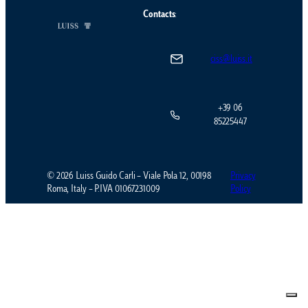
Contacts
:
ciss@luiss.it
+39 06
85225447
© 2026 Luiss Guido Carli – Viale Pola 12, 00198
Privacy
Roma, Italy – P.IVA 01067231009
Policy