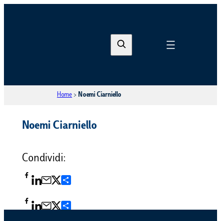
S
e
a
r
Home
>
Noemi Ciarniello
c
h
Noemi Ciarniello
Condividi:
Condividi
Condividi