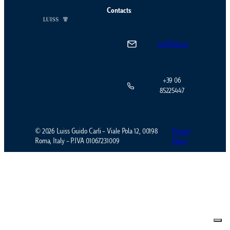
Contacts
:
ciss@luiss.it
+39 06
85225447
© 2026 Luiss Guido Carli – Viale Pola 12, 00198
Privacy
Roma, Italy – P.IVA 01067231009
Policy