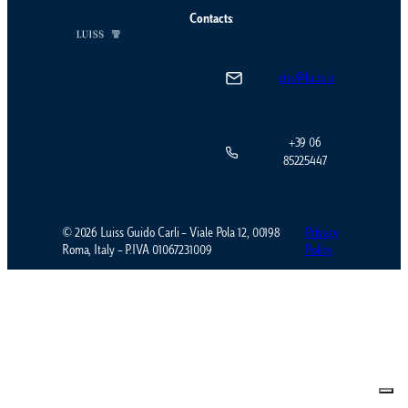
Contacts
:
ciss@luiss.it
+39 06
85225447
© 2026 Luiss Guido Carli – Viale Pola 12, 00198
Privacy
Roma, Italy – P.IVA 01067231009
Policy