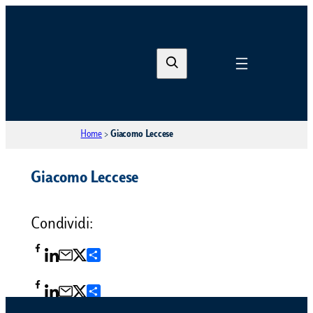
S
e
a
r
Home
>
Giacomo Leccese
c
h
Giacomo Leccese
Condividi:
Condividi
Condividi