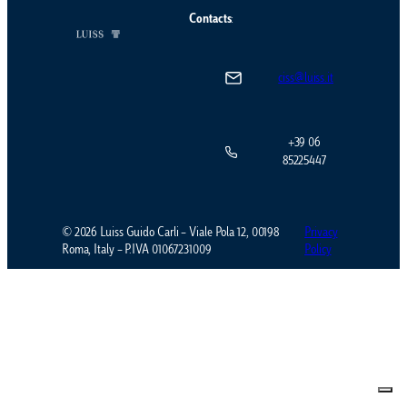
Contacts
:
ciss@luiss.it
+39 06
85225447
© 2026 Luiss Guido Carli – Viale Pola 12, 00198
Privacy
Roma, Italy – P.IVA 01067231009
Policy