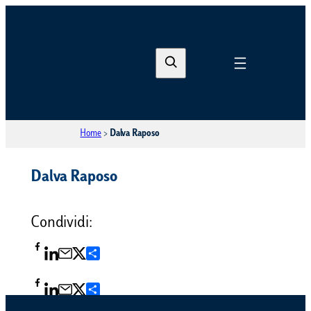
S
e
a
r
Home
>
Dalva Raposo
c
h
Dalva Raposo
Condividi:
Condividi
Condividi